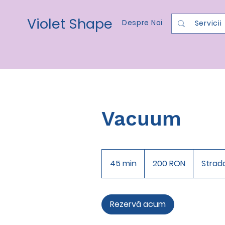
Violet Shape
Despre Noi
Servicii
Vacuum
200
de
45 min
4
200 RON
Strad
lei
românești
5
m
i
Rezervă acum
n