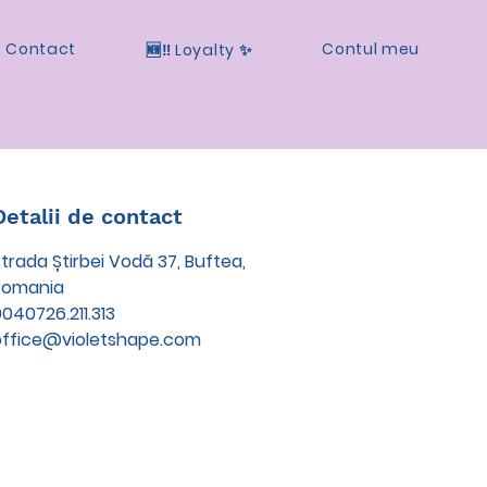
Contact
Contul meu
🆕‼️ Loyalty ✨
Detalii de contact
trada Știrbei Vodă 37, Buftea,
Romania
040726.211.313
office@violetshape.com