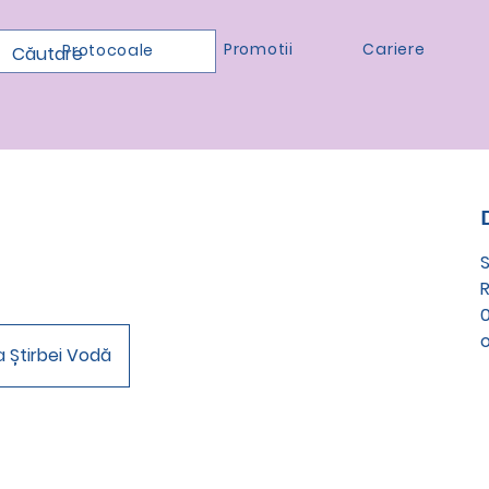
Promotii
Cariere
Protocoale
S
0
a Știrbei Vodă