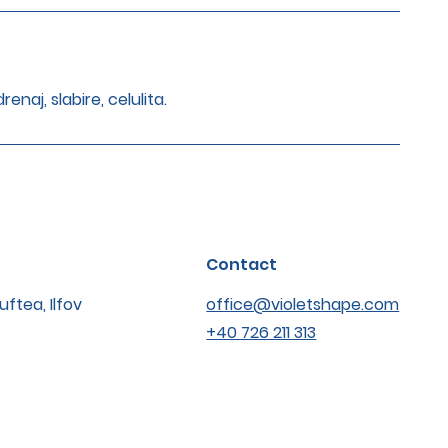
aj, slabire, celulita.
Contact
uftea, Ilfov
office@violetshape.com
+40 726 211 313