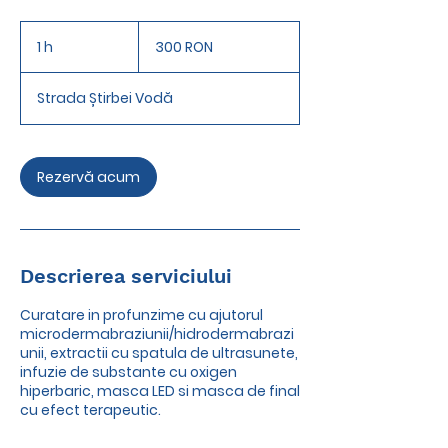
300
de
1 h
1
300 RON
lei
românești
Strada Știrbei Vodă
Rezervă acum
Descrierea serviciului
Curatare in profunzime cu ajutorul
microdermabraziunii/hidrodermabrazi
unii, extractii cu spatula de ultrasunete,
infuzie de substante cu oxigen
hiperbaric, masca LED si masca de final
cu efect terapeutic.