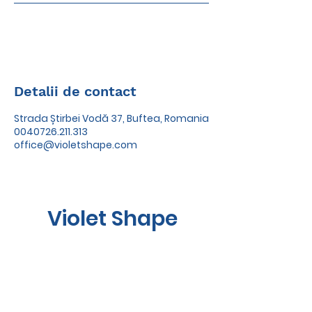
Detalii de contact
Strada Știrbei Vodă 37, Buftea, Romania
0040726.211.313
office@violetshape.com
Violet Shape
Luni - Vineri : 09:00 - 21:00
Sâmbătă : 09:00 - 19:00
Duminică : Închis
Termeni și Condiții