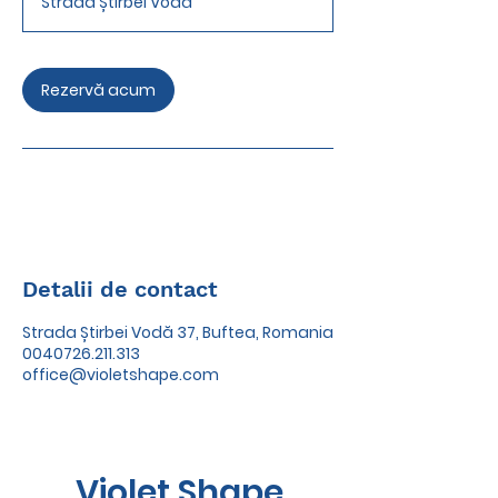
Strada Știrbei Vodă
i
n
Rezervă acum
Detalii de contact
Strada Știrbei Vodă 37, Buftea, Romania
0040726.211.313
office@violetshape.com
Violet Shape