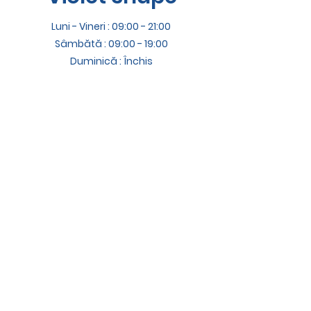
Luni - Vineri : 09:00 - 21:00
Sâmbătă : 09:00 - 19:00
Duminică : Închis
Termeni și Condiții
Adresă
Știrbei Vodă 37, Buftea, Ilfov
Contact
office@violetshape.com
+40 726 211 313
Social Media
Facebook
Instagram