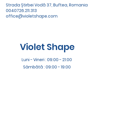
Strada Știrbei Vodă 37, Buftea, Romania
0040726.211.313
office@violetshape.com
Violet Shape
Luni - Vineri : 09:00 - 21:00
Sâmbătă : 09:00 - 19:00
Duminică : Închis
Termeni și Condiții
Adresă
Știrbei Vodă 37, Buftea, Ilfov
Contact