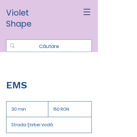
Violet
Shape
EMS
150
de
30 min
3
150 RON
lei
românești
0
m
Strada Știrbei Vodă
i
n