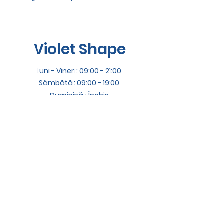
Violet Shape
Luni - Vineri : 09:00 - 21:00
Sâmbătă : 09:00 - 19:00
Duminică : Închis
Termeni și Condiții
Adresă
Știrbei Vodă 37, Buftea, Ilfov
Contact
office@violetshape.com
+40 726 211 313