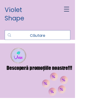
Violet
Shape
Descoperă promoțiile noastre!!!
Descoperă promoțiile noastre!!!
%
%
%
%
%