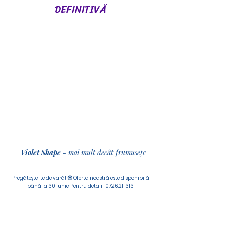
DEFINITIVĂ
Violet Shape
- mai mult decât frumusețe
Pregătește-te de vară! 😎 Oferta noastră este disponibilă
până la 30 Iunie. Pentru detalii:
0726.211.313
.